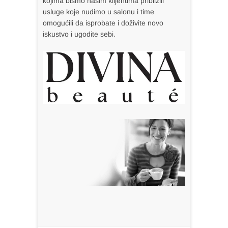
kojima bismo našim klijentima približili
usluge koje nudimo u salonu i time
omogućili da isprobate i doživite novo
iskustvo i ugodite sebi.