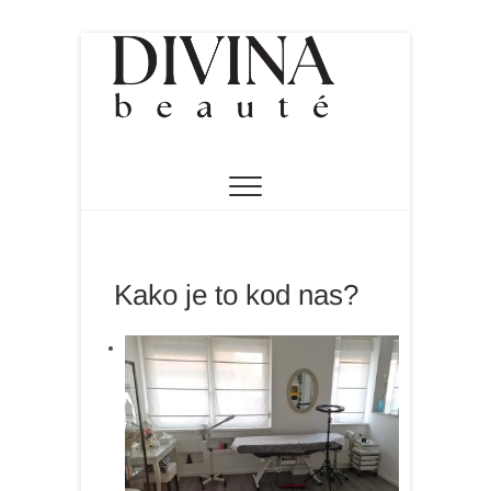
Skip
to
content
DIVINA SALON ZA ULJEPŠAVANJE
Divina salon za
uljepšavanje
Kako je to kod nas?